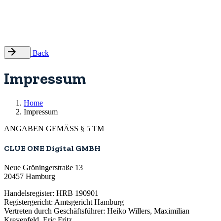
© 2025 Clue One Digital GmbH
Impressum
|
Datenschutz
|
Kontakt
|
Follow us on Linkedin
Back
Impressum
Home
Impressum
ANGABEN GEMÄSS § 5 TM
CLUE ONE Digital GMBH
Neue Gröningerstraße 13
20457 Hamburg
Handelsregister: HRB 190901
Registergericht: Amtsgericht Hamburg
Vertreten durch Geschäftsführer: Heiko Willers, Maximilian
Kreyenfeld, Eric Fritz